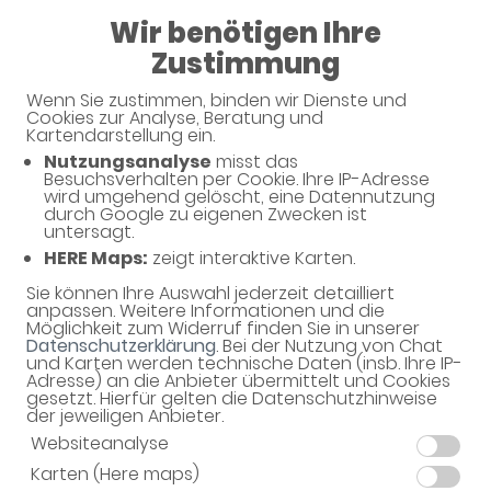
08:00 - 13:00
Wir benötigen Ihre
15:00 - 18:00
Zustimmung
Nord-Apotheke
Wenn Sie zustimmen, binden wir Dienste und
Cookies zur Analyse, Beratung und
Kartendarstellung ein.
Nutzungsanalyse
misst das
Besuchsverhalten per Cookie. Ihre IP-Adresse
wird umgehend gelöscht, eine Datennutzung
durch Google zu eigenen Zwecken ist
untersagt.
HERE Maps:
zeigt interaktive Karten.
Sie können Ihre Auswahl jederzeit detailliert
Willkommen in Ihrer Apotheke
anpassen. Weitere Informationen und die
Möglichkeit zum Widerruf finden Sie in unserer
Ihre Gesundheitsberatung vor Ort
Datenschutzerklärung
. Bei der Nutzung von Chat
und Karten werden technische Daten (insb. Ihre IP-
Adresse) an die Anbieter übermittelt und Cookies
gesetzt. Hierfür gelten die Datenschutzhinweise
der jeweiligen Anbieter.
Websiteanalyse
Karten (Here maps)
Unverbindliche Reservierung